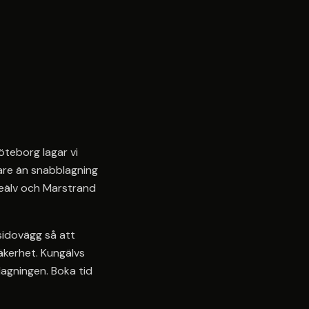
öteborg lagar vi
rare än snabblagning
reälv och Marstrand
sidovägg så att
äkerhet. Kungälvs
 lagningen. Boka tid