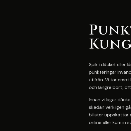
Punk
Kung
Spik i däcket eller
punkteringar invänd
utifrån. Vi tar emo
och längre bort, of
Innan vi lagar däck
skadan verkligen gå
bilister uppskattar 
online eller kom in s