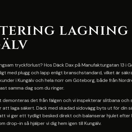
tering lagning
älv
 långsam tryckförlust? Hos Däck Dax på Manufakturgatan 13 i G
igt med plugg och lapp enligt branschstandard, vilket är säk
t kunder i Kungälv och hela norr om Göteborg, både från Nord
tast samma dag som du ringer.
et demonteras det från fälgen och vi inspekterar slitbana och 
r att laga säkert. Däck med skadad sidovägg byts ut för din s
att vi ger ett tydligt besked direkt och balanserar hjulet efter
om drop-in så hjälper vi dig hem igen till Kungälv.