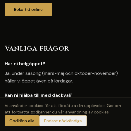
Boka tid online
Vanliga frågor
Har ni helgöppet?
Ja, under säsong (mars-maj och oktober-november)
håller vi öppet även på lördagar.
Kan ni hjälpa till med däckval?
Absolut — våra tekniker rekommenderar gärna däck
Vi använder cookies för att förbättra din upplevelse. Genom
utifrån din bil, körstil och budget, helt kostnadsfritt.
att fortsätta godkänner du vår användning av cookies.
Godkänn alla
Endast nödvändiga