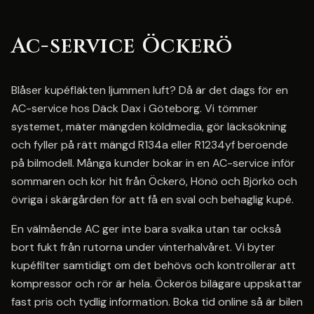
Ac-service Öckerö
Blåser kupéfläkten ljummen luft? Då är det dags för en
AC-service hos Däck Dax i Göteborg. Vi tömmer
systemet, mäter mängden köldmedia, gör läcksökning
och fyller på rätt mängd R134a eller R1234yf beroende
på bilmodell. Många kunder bokar in en AC-service inför
sommaren och kör hit från Öckerö, Hönö och Björkö och
övriga i skärgården för att få en sval och behaglig kupé.
En välmående AC ger inte bara svalka utan tar också
bort fukt från rutorna under vinterhalvåret. Vi byter
kupéfilter samtidigt om det behövs och kontrollerar att
kompressor och rör är hela. Öckerös bilägare uppskattar
fast pris och tydlig information. Boka tid online så är bilen