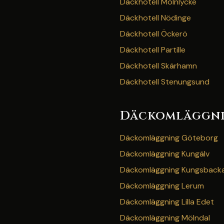
Däckhotell Mölnlycke
Däckhotell Nödinge
Däckhotell Öckerö
Däckhotell Partille
Däckhotell Skärhamn
Däckhotell Stenungsund
Däckomläggn
Däckomläggning Göteborg
Däckomläggning Kungälv
Däckomläggning Kungsback
Däckomläggning Lerum
Däckomläggning Lilla Edet
Däckomläggning Mölndal