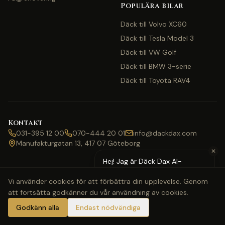
Populära bilar
Däck till Volvo XC60
Däck till Tesla Model 3
Däck till VW Golf
Däck till BMW 3-serie
Däck till Toyota RAV4
Kontakt
031-395 12 00
070-444 20 01
info@dackdax.com
Manufakturgatan 13, 417 07 Göteborg
✕
Hej! Jag är Däck Dax AI-
assistent — behöver du hjälp
Vi använder cookies för att förbättra din upplevelse. Genom
med pris eller bokning?
att fortsätta godkänner du vår användning av cookies.
©
2026
Däck Dax. Alla rättigheter förbehållna.
Webbkarta
Klarna
Swish
Visa
Mastercard
Godkänn alla
Endast nödvändiga