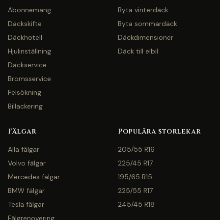
Abonnemang
Byta vinterdäck
Däckskifte
Byta sommardäck
Däckhotell
Däckdimensioner
Hjulinställning
Däck till elbil
Däckservice
Bromsservice
Felsökning
Billackering
Fälgar
Populära storlekar
Alla fälgar
205/55 R16
Volvo fälgar
225/45 R17
Mercedes fälgar
195/65 R15
BMW fälgar
225/55 R17
Tesla fälgar
245/45 R18
Fälgrenovering