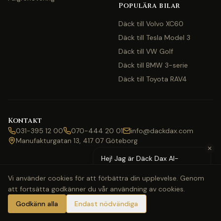
Populära bilar
Däck till Volvo XC60
Däck till Tesla Model 3
Däck till VW Golf
Däck till BMW 3-serie
Däck till Toyota RAV4
Kontakt
031-395 12 00
070-444 20 01
info@dackdax.com
Manufakturgatan 13, 417 07 Göteborg
✕
Hej! Jag är Däck Dax AI-
assistent — behöver du hjälp
Vi använder cookies för att förbättra din upplevelse. Genom
med pris eller bokning?
att fortsätta godkänner du vår användning av cookies.
©
2026
Däck Dax. Alla rättigheter förbehållna.
Webbkarta
Klarna
Swish
Visa
Mastercard
Godkänn alla
Endast nödvändiga