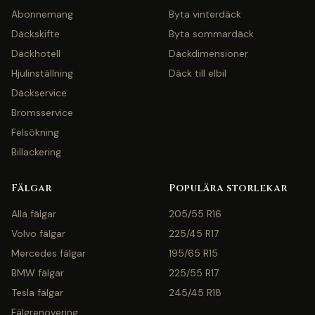
Abonnemang
Byta vinterdäck
Däckskifte
Byta sommardäck
Däckhotell
Däckdimensioner
Hjulinställning
Däck till elbil
Däckservice
Bromsservice
Felsökning
Billackering
Fälgar
Populära storlekar
Alla fälgar
205/55 R16
Volvo fälgar
225/45 R17
Mercedes fälgar
195/65 R15
BMW fälgar
225/55 R17
Tesla fälgar
245/45 R18
Fälgrenovering