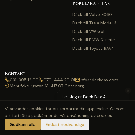
Populära bilar
Däck till Volvo XC60
Däck till Tesla Model 3
Däck till VW Golf
Däck till BMW 3-serie
Däck till Toyota RAV4
Kontakt
031-395 12 00
070-444 20 01
info@dackdax.com
Manufakturgatan 13, 417 07 Göteborg
✕
Hej! Jag är Däck Dax AI-
assistent — behöver du hjälp
Vi använder cookies för att förbättra din upplevelse. Genom
med pris eller bokning?
att fortsätta godkänner du vår användning av cookies.
©
2026
Däck Dax. Alla rättigheter förbehållna.
Webbkarta
Klarna
Swish
Visa
Mastercard
Godkänn alla
Endast nödvändiga