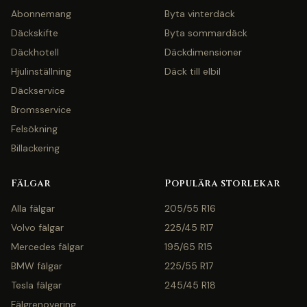
Abonnemang
Byta vinterdäck
Däckskifte
Byta sommardäck
Däckhotell
Däckdimensioner
Hjulinställning
Däck till elbil
Däckservice
Bromsservice
Felsökning
Billackering
Fälgar
Populära storlekar
Alla fälgar
205/55 R16
Volvo fälgar
225/45 R17
Mercedes fälgar
195/65 R15
BMW fälgar
225/55 R17
Tesla fälgar
245/45 R18
Fälgrenovering