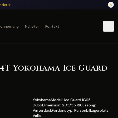
under
bonnemang
Nyheter
Kontakt
 94T Yokohama Ice Guard
YokohamaModell: Ice Guard IG65
DubbDimension: 205/55 R16Säsong:
VinterdäckFordonstyp: PersonbilLagerplats:
Valla