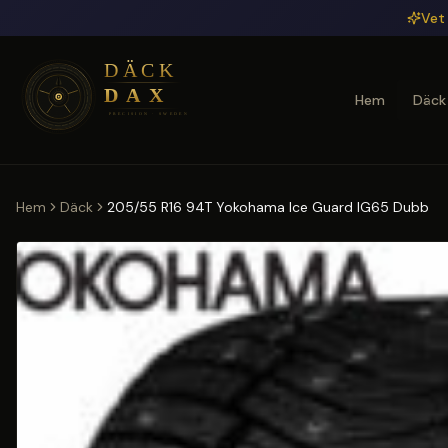
Hoppa till huvudinnehåll
Vet 
Hem
Däck
Hem
Däck
205/55 R16 94T Yokohama Ice Guard IG65 Dubb