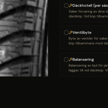
Däckhotell (per sä
Säker förvaring av dina d
däckköp. Vid köp tillsam
Ventilbyte
Byte av ventiler för säker
köp tillsammans med däck
Balansering
Balansering av hjul för j
läggas till vid däckköp. 