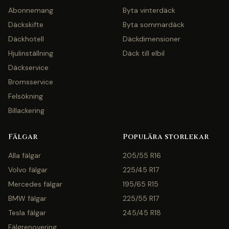
Abonnemang
Byta vinterdäck
Däckskifte
Byta sommardäck
Däckhotell
Däckdimensioner
Hjulinställning
Däck till elbil
Däckservice
Bromsservice
Felsökning
Billackering
Fälgar
Populära storlekar
Alla fälgar
205/55 R16
Volvo fälgar
225/45 R17
Mercedes fälgar
195/65 R15
BMW fälgar
225/55 R17
Tesla fälgar
245/45 R18
Fälgrenovering