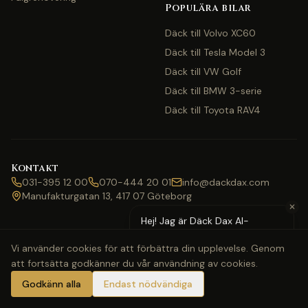
Populära bilar
Däck till Volvo XC60
Däck till Tesla Model 3
Däck till VW Golf
Däck till BMW 3-serie
Däck till Toyota RAV4
Kontakt
031-395 12 00
070-444 20 01
info@dackdax.com
Manufakturgatan 13, 417 07 Göteborg
✕
Hej! Jag är Däck Dax AI-
assistent — behöver du hjälp
Vi använder cookies för att förbättra din upplevelse. Genom
med pris eller bokning?
att fortsätta godkänner du vår användning av cookies.
©
2026
Däck Dax. Alla rättigheter förbehållna.
Webbkarta
Klarna
Swish
Visa
Mastercard
Godkänn alla
Endast nödvändiga