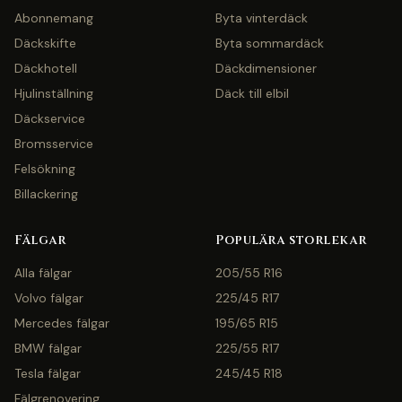
Abonnemang
Byta vinterdäck
Däckskifte
Byta sommardäck
Däckhotell
Däckdimensioner
Hjulinställning
Däck till elbil
Däckservice
Bromsservice
Felsökning
Billackering
Fälgar
Populära storlekar
Alla fälgar
205/55 R16
Volvo fälgar
225/45 R17
Mercedes fälgar
195/65 R15
BMW fälgar
225/55 R17
Tesla fälgar
245/45 R18
Fälgrenovering