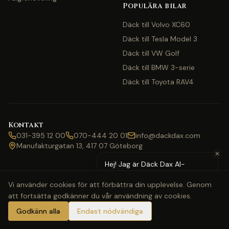
Populära bilar
Däck till Volvo XC60
Däck till Tesla Model 3
Däck till VW Golf
Däck till BMW 3-serie
Däck till Toyota RAV4
Kontakt
031-395 12 00
070-444 20 01
info@dackdax.com
Manufakturgatan 13, 417 07 Göteborg
✕
Hej! Jag är Däck Dax AI-
assistent — behöver du hjälp
Vi använder cookies för att förbättra din upplevelse. Genom
med pris eller bokning?
att fortsätta godkänner du vår användning av cookies.
©
2026
Däck Dax. Alla rättigheter förbehållna.
Webbkarta
Klarna
Swish
Visa
Mastercard
Godkänn alla
Endast nödvändiga