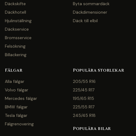
Däckskifte
Byta sommardäck
Däckhotell
Däckdimensioner
Hjulinställning
Däck till elbil
Däckservice
Bromsservice
Felsökning
Billackering
Fälgar
Populära storlekar
Alla fälgar
205/55 R16
Volvo fälgar
225/45 R17
Mercedes fälgar
195/65 R15
BMW fälgar
225/55 R17
Tesla fälgar
245/45 R18
Fälgrenovering
Populära bilar