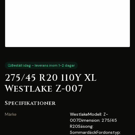
Beställ idag – leverans inom 1–2 dagar
275/45 R20 110Y XL
Westlake Z-007
Specifikationer
Märke
WestlakeModell: Z-
007Dimension: 275/45
R20Säsong:
SommardäckFordonstyp: