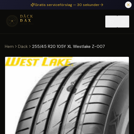
Hoppa till huvudinnehåll
Gratis serviceförslag — 30 sekunder
Hem
Däck
255/45 R20 105Y XL Westlake Z-007