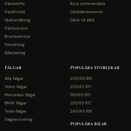
Däckskifte
Byta sommardäck
Däckhotell
Däckdimensioner
Hjulinställning
Däck till elbil
Däckservice
Bromsservice
Felsökning
Billackering
Fälgar
Populära storlekar
Alla fälgar
205/55 R16
Volvo fälgar
225/45 R17
Mercedes fälgar
195/65 R15
BMW fälgar
225/55 R17
Tesla fälgar
245/45 R18
Fälgrenovering
Populära bilar