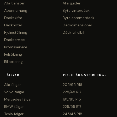
Alla tjänster
Alla guider
Abonnemang
Byta vinterdäck
Däckskifte
Byta sommardäck
Däckhotell
Däckdimensioner
Hjulinställning
Däck till elbil
Däckservice
Bromsservice
Felsökning
Billackering
Fälgar
Populära storlekar
Alla fälgar
205/55 R16
Volvo fälgar
225/45 R17
Mercedes fälgar
195/65 R15
BMW fälgar
225/55 R17
Tesla fälgar
245/45 R18