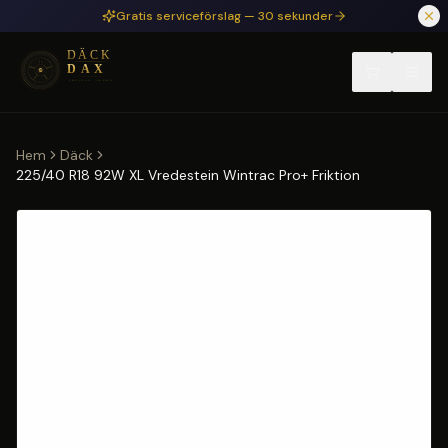
Hoppa till huvudinnehåll
Gratis serviceförslag — 30 sekunder
Hem
Däck
225/40 R18 92W XL Vredestein Wintrac Pro+ Friktion