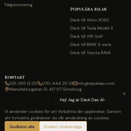
Fälgrenovering
Populära bilar
Däck till Volvo XC60
Däck till Tesla Model 3
Däck till VW Golf
Däck till BMW 3-serie
Däck till Toyota RAV4
Kontakt
031-395 12 00
070-444 20 01
info@dackdax.com
Manufakturgatan 13, 417 07 Göteborg
✕
Hej! Jag är Däck Dax AI-
assistent — behöver du hjälp
Vi använder cookies för att förbättra din upplevelse. Genom
med pris eller bokning?
att fortsätta godkänner du vår användning av cookies.
©
2026
Däck Dax. Alla rättigheter förbehållna.
Webbkarta
Klarna
Swish
Visa
Mastercard
Godkänn alla
Endast nödvändiga