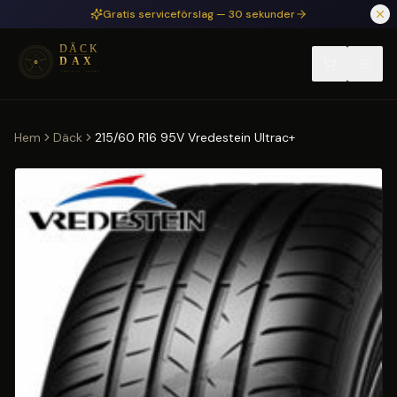
Hoppa till huvudinnehåll
Gratis serviceförslag — 30 sekunder
Hem
Däck
215/60 R16 95V Vredestein Ultrac+