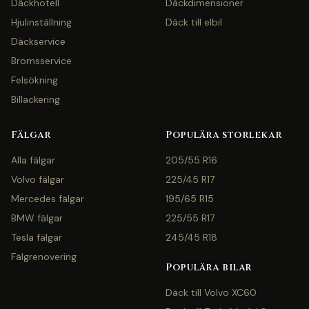
Däckhotell
Däckdimensioner
Hjulinställning
Däck till elbil
Däckservice
Bromsservice
Felsökning
Billackering
Fälgar
Populära storlekar
Alla fälgar
205/55 R16
Volvo fälgar
225/45 R17
Mercedes fälgar
195/65 R15
BMW fälgar
225/55 R17
Tesla fälgar
245/45 R18
Fälgrenovering
Populära bilar
Däck till Volvo XC60