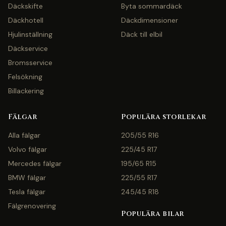
Däckskifte
Byta sommardäck
Däckhotell
Däckdimensioner
Hjulinställning
Däck till elbil
Däckservice
Bromsservice
Felsökning
Billackering
Fälgar
Populära storlekar
Alla fälgar
205/55 R16
Volvo fälgar
225/45 R17
Mercedes fälgar
195/65 R15
BMW fälgar
225/55 R17
Tesla fälgar
245/45 R18
Fälgrenovering
Populära bilar