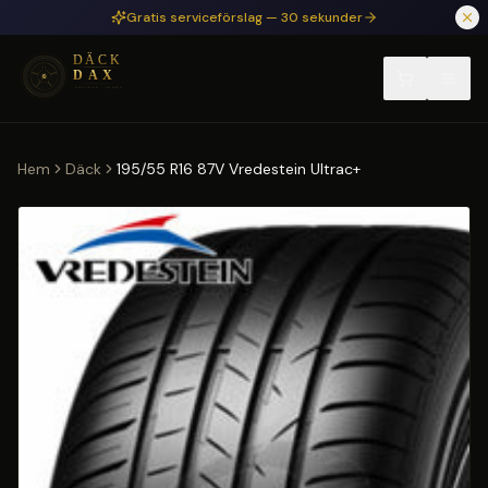
Hoppa till huvudinnehåll
Gratis serviceförslag — 30 sekunder
Hem
Däck
195/55 R16 87V Vredestein Ultrac+