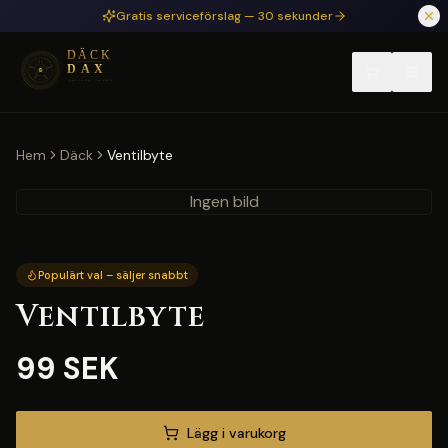
Hoppa till huvudinnehåll
Gratis serviceförslag — 30 sekunder
Hem
Däck
Ventilbyte
Ingen bild
Populärt val – säljer snabbt
Ventilbyte
99 SEK
Lägg i varukorg