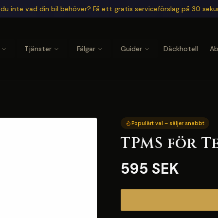
du inte vad din bil behöver? Få ett gratis serviceförslag på 30 sek
Tjänster
Fälgar
Guider
Däckhotell
A
Populärt val – säljer snabbt
TPMS för Te
595 SEK