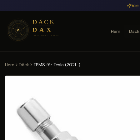
Hoppa till huvudinnehåll
Vet 
Hem
Däck
Hem
Däck
TPMS för Tesla (2021-)