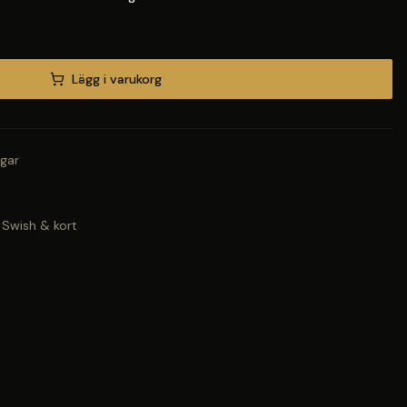
Lägg i varukorg
gar
 Swish & kort