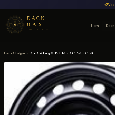
Hoppa till huvudinnehåll
Vet 
Hem
Däck
Hem
Fälgar
TOYOTA Fälg 6x15 ET45.0 CB54.10 5x100