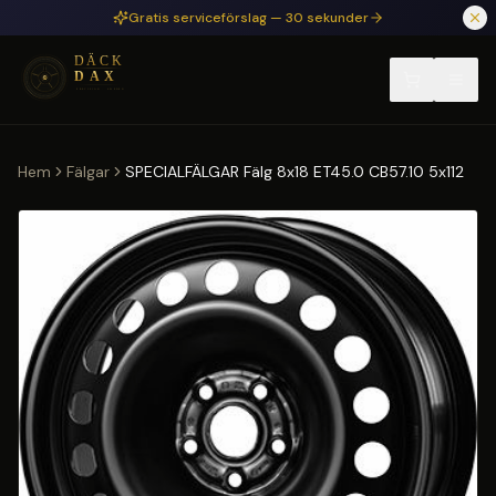
Hoppa till huvudinnehåll
Gratis serviceförslag — 30 sekunder
Hem
Fälgar
SPECIALFÄLGAR Fälg 8x18 ET45.0 CB57.10 5x112