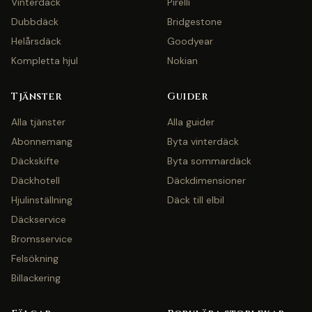
Vinterdäck
Pirelli
Dubbdäck
Bridgestone
Helårsdäck
Goodyear
Kompletta hjul
Nokian
Tjänster
Guider
Alla tjänster
Alla guider
Abonnemang
Byta vinterdäck
Däckskifte
Byta sommardäck
Däckhotell
Däckdimensioner
Hjulinställning
Däck till elbil
Däckservice
Bromsservice
Felsökning
Billackering