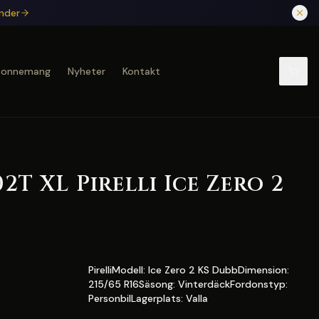
under
bonnemang
Nyheter
Kontakt
02T XL Pirelli Ice Zero 2
PirelliModell: Ice Zero 2 KS DubbDimension:
215/65 R16Säsong: VinterdäckFordonstyp:
PersonbilLagerplats: Valla