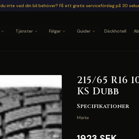
du inte vad din bil behöver? Få ett gratis serviceförslag på 30 sek
Tjänster
Fälgar
Guider
Däckhotell
A
215/65 R16 1
KS Dubb
Specifikationer
Märke
1923 SEK