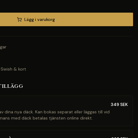
Lägg i varukorg
gar
 Swish & kort
tillägg
349
SEK
v dina nya däck. Kan bokas separat eller läggas till vid
mans med däck betalas tjänsten online direkt.