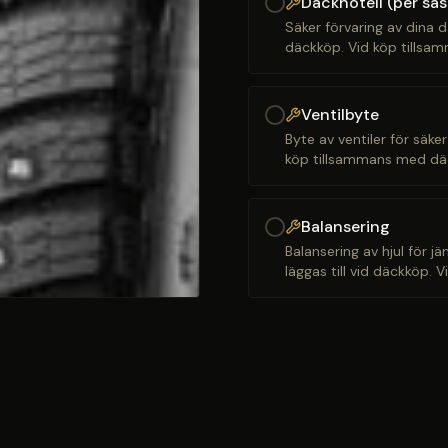
Däckhotell (per sä
Säker förvaring av dina d
däckköp. Vid köp tillsam
Ventilbyte
Byte av ventiler för säker
köp tillsammans med däck
Balansering
Balansering av hjul för j
läggas till vid däckköp. 