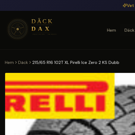
Hoppa till huvudinnehåll
Vet 
Hem
Däck
Hem
Däck
215/65 R16 102T XL Pirelli Ice Zero 2 KS Dubb