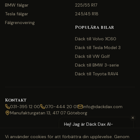
BMW fälgar
225/55 R17
Tesla fälgar
245/45 R18
Fälgrenovering
Populära bilar
Däck till Volvo XC60
Däck till Tesla Model 3
Däck till VW Golf
Däck till BMW 3-serie
Däck till Toyota RAV4
Kontakt
031-395 12 00
070-444 20 01
info@dackdax.com
Manufakturgatan 13, 417 07 Göteborg
✕
Hej! Jag är Däck Dax AI-
assistent — behöver du hjälp
Vi använder cookies för att förbättra din upplevelse. Genom
med pris eller bokning?