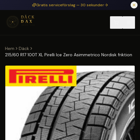
Hoppa till huvudinnehåll
Gratis serviceförslag — 30 sekunder
Hem
Däck
215/60 R17 100T XL Pirelli Ice Zero Asimmetrico Nordisk friktion