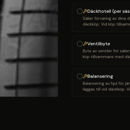
Däckhotell (per sä
Säker förvaring av dina d
däckköp. Vid köp tillsam
Ventilbyte
Byte av ventiler för säker
köp tillsammans med däck
Balansering
Balansering av hjul för j
läggas till vid däckköp. 