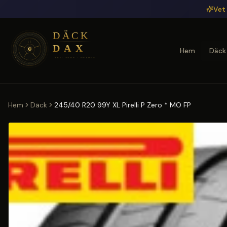
Hoppa till huvudinnehåll
Vet 
Hem
Däck
Hem
Däck
245/40 R20 99Y XL Pirelli P Zero * MO FP