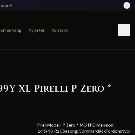
under
bonnemang
Nyheter
Kontakt
99Y XL Pirelli P Zero *
PirelliModell: P Zero * MO FPDimension:
245/40 R20Säsong: SommardäckFordonstyp: