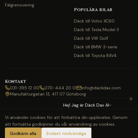
Fälgrenovering
Populära bilar
Däck till Volvo XC60
Däck till Tesla Model 3
Däck till VW Golf
Däck till BMW 3-serie
Däck till Toyota RAV4
Kontakt
031-395 12 00
070-444 20 01
info@dackdax.com
Manufakturgatan 13, 417 07 Göteborg
✕
Hej! Jag är Däck Dax AI-
assistent — behöver du hjälp
Vi använder cookies för att förbättra din upplevelse. Genom
med pris eller bokning?
att fortsätta godkänner du vår användning av cookies.
©
2026
Däck Dax. Alla rättigheter förbehållna.
Webbkarta
Klarna
Swish
Visa
Mastercard
Godkänn alla
Endast nödvändiga