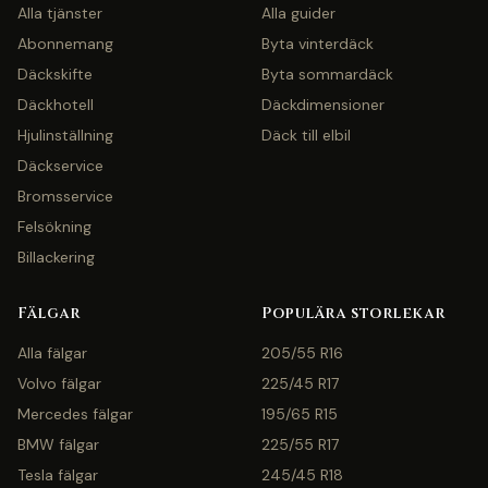
Alla tjänster
Alla guider
Abonnemang
Byta vinterdäck
Däckskifte
Byta sommardäck
Däckhotell
Däckdimensioner
Hjulinställning
Däck till elbil
Däckservice
Bromsservice
Felsökning
Billackering
Fälgar
Populära storlekar
Alla fälgar
205/55 R16
Volvo fälgar
225/45 R17
Mercedes fälgar
195/65 R15
BMW fälgar
225/55 R17
Tesla fälgar
245/45 R18