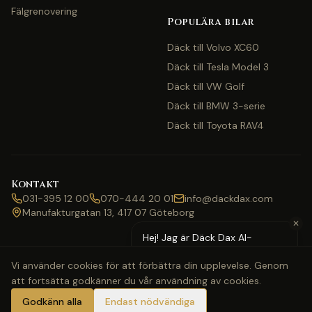
Fälgrenovering
Populära bilar
Däck till Volvo XC60
Däck till Tesla Model 3
Däck till VW Golf
Däck till BMW 3-serie
Däck till Toyota RAV4
Kontakt
031-395 12 00
070-444 20 01
info@dackdax.com
Manufakturgatan 13, 417 07 Göteborg
✕
Hej! Jag är Däck Dax AI-
assistent — behöver du hjälp
Vi använder cookies för att förbättra din upplevelse. Genom
med pris eller bokning?
att fortsätta godkänner du vår användning av cookies.
©
2026
Däck Dax. Alla rättigheter förbehållna.
Webbkarta
Klarna
Swish
Visa
Mastercard
Godkänn alla
Endast nödvändiga