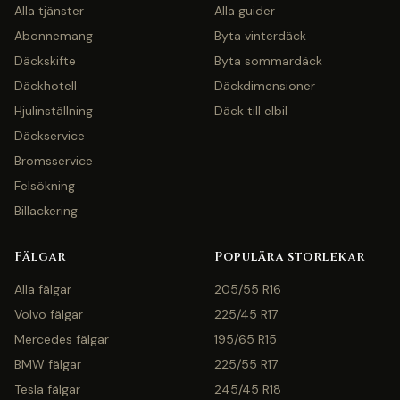
Alla tjänster
Alla guider
Abonnemang
Byta vinterdäck
Däckskifte
Byta sommardäck
Däckhotell
Däckdimensioner
Hjulinställning
Däck till elbil
Däckservice
Bromsservice
Felsökning
Billackering
Fälgar
Populära storlekar
Alla fälgar
205/55 R16
Volvo fälgar
225/45 R17
Mercedes fälgar
195/65 R15
BMW fälgar
225/55 R17
Tesla fälgar
245/45 R18