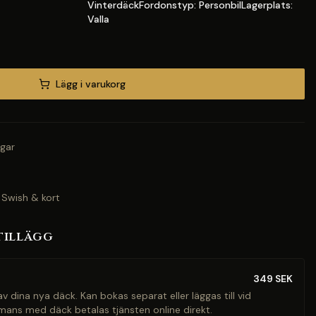
VinterdäckFordonstyp: PersonbilLagerplats:
Valla
Lägg i varukorg
gar
 Swish & kort
tillägg
349
SEK
v dina nya däck. Kan bokas separat eller läggas till vid
mans med däck betalas tjänsten online direkt.