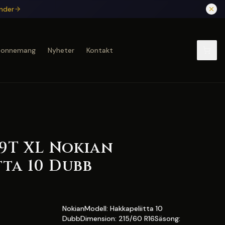
under
bonnemang
Nyheter
Kontakt
99T XL Nokian
tta 10 Dubb
NokianModell: Hakkapeliitta 10
DubbDimension: 215/60 R16Säsong: