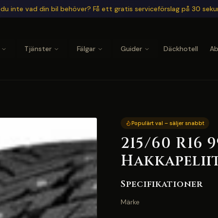
du inte vad din bil behöver? Få ett gratis serviceförslag på 30 sek
Tjänster
Fälgar
Guider
Däckhotell
A
Populärt val – säljer snabbt
215/60 R16 
Hakkapelii
Specifikationer
Märke