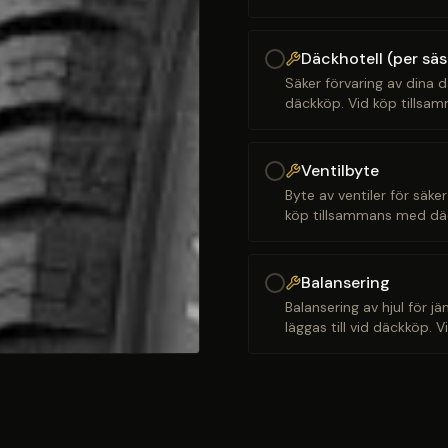
Däckhotell (per sä
Säker förvaring av dina d
däckköp. Vid köp tillsam
Ventilbyte
Byte av ventiler för säker
köp tillsammans med däck
Balansering
Balansering av hjul för j
läggas till vid däckköp. 