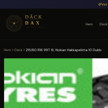
Hoppa till huvudinnehåll
Vet 
Hem
Däck
Hem
Däck
215/60 R16 99T XL Nokian Hakkapeliitta 10 Dubb