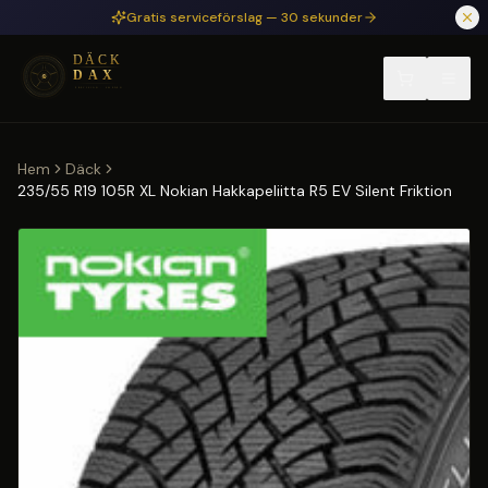
Hoppa till huvudinnehåll
Gratis serviceförslag — 30 sekunder
Hem
Däck
235/55 R19 105R XL Nokian Hakkapeliitta R5 EV Silent Friktion