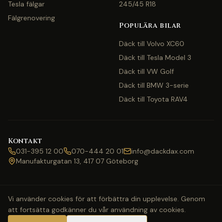
Tesla fälgar
245/45 R18
Fälgrenovering
Populära bilar
Däck till Volvo XC60
Däck till Tesla Model 3
Däck till VW Golf
Däck till BMW 3-serie
Däck till Toyota RAV4
Kontakt
031-395 12 00
070-444 20 01
info@dackdax.com
Manufakturgatan 13, 417 07 Göteborg
✕
Hej! Jag är Däck Dax AI-
assistent — behöver du hjälp
Vi använder cookies för att förbättra din upplevelse. Genom
med pris eller bokning?
att fortsätta godkänner du vår användning av cookies.
©
2026
Däck Dax. Alla rättigheter förbehållna.
Webbkarta
Klarna
Swish
Visa
Mastercard