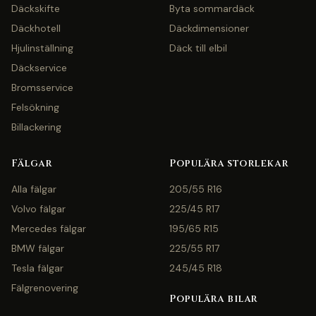
Däckskifte
Byta sommardäck
Däckhotell
Däckdimensioner
Hjulinställning
Däck till elbil
Däckservice
Bromsservice
Felsökning
Billackering
Fälgar
Populära storlekar
Alla fälgar
205/55 R16
Volvo fälgar
225/45 R17
Mercedes fälgar
195/65 R15
BMW fälgar
225/55 R17
Tesla fälgar
245/45 R18
Fälgrenovering
Populära bilar