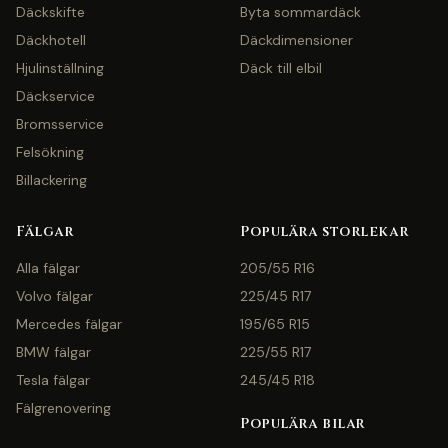
Däckskifte
Byta sommardäck
Däckhotell
Däckdimensioner
Hjulinställning
Däck till elbil
Däckservice
Bromsservice
Felsökning
Billackering
Fälgar
Populära storlekar
Alla fälgar
205/55 R16
Volvo fälgar
225/45 R17
Mercedes fälgar
195/65 R15
BMW fälgar
225/55 R17
Tesla fälgar
245/45 R18
Fälgrenovering
Populära bilar