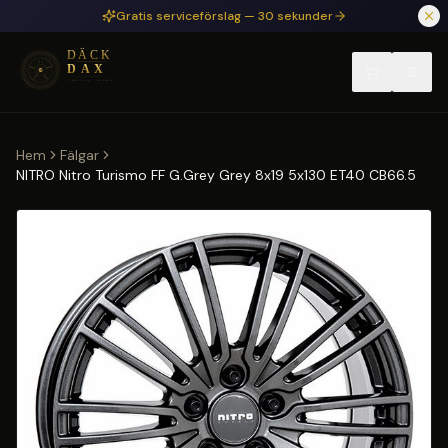
Hoppa till huvudinnehåll
Gratis serviceförslag — 30 sekunder
Hem
Fälgar
NITRO Nitro Turismo FF G.Grey Grey 8x19 5x130 ET40 CB66.5