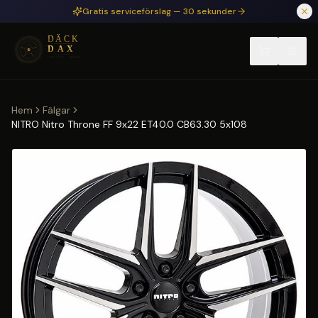
Hoppa till huvudinnehåll
Gratis serviceförslag — 30 sekunder
Hem
Fälgar
NITRO Nitro Throne FF 9x22 ET40.0 CB63.30 5x108