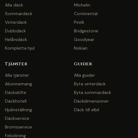
Alla däck
Michelin
Sommardäck
Continental
Vinterdäck
Pirelli
Dubbdäck
Bridgestone
Helårsdäck
Goodyear
Kompletta hjul
Nokian
Tjänster
Guider
Alla tjänster
Alla guider
Abonnemang
Byta vinterdäck
Däckskifte
Byta sommardäck
Däckhotell
Däckdimensioner
Hjulinställning
Däck till elbil
Däckservice
Bromsservice
Felsökning