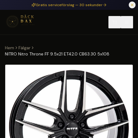
Hoppa till huvudinnehåll
Gratis serviceförslag — 30 sekunder
Hem
Fälgar
NITRO Nitro Throne FF 9.5x21 ET42.0 CB63.30 5x108