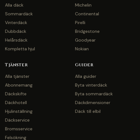
Alla däck
Michelin
Sommardäck
Continental
Vinterdäck
Pirelli
Dubbdäck
Bridgestone
Helårsdäck
Goodyear
Kompletta hjul
Nokian
Tjänster
Guider
Alla tjänster
Alla guider
Abonnemang
Byta vinterdäck
Däckskifte
Byta sommardäck
Däckhotell
Däckdimensioner
Hjulinställning
Däck till elbil
Däckservice
Bromsservice
Felsökning