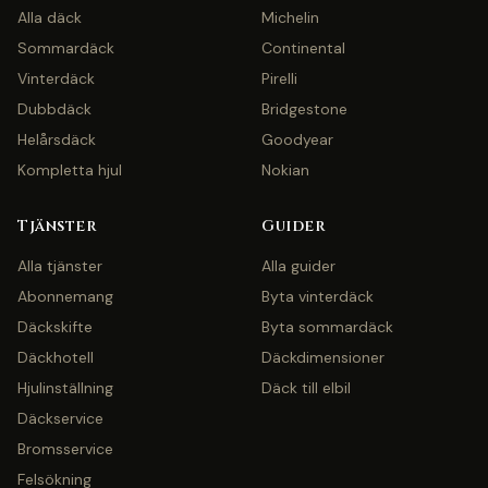
Alla däck
Michelin
Sommardäck
Continental
Vinterdäck
Pirelli
Dubbdäck
Bridgestone
Helårsdäck
Goodyear
Kompletta hjul
Nokian
Tjänster
Guider
Alla tjänster
Alla guider
Abonnemang
Byta vinterdäck
Däckskifte
Byta sommardäck
Däckhotell
Däckdimensioner
Hjulinställning
Däck till elbil
Däckservice
Bromsservice
Felsökning