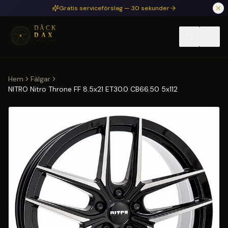
Hoppa till huvudinnehåll
Gratis serviceförslag — 30 sekunder
Hem
Fälgar
NITRO Nitro Throne FF 8.5x21 ET30.0 CB66.50 5x112