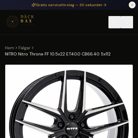
Hoppa till huvudinnehåll
Gratis serviceförslag — 30 sekunder
Hem
Fälgar
NITRO Nitro Throne FF 10.5x22 ET40.0 CB66.40 5x112