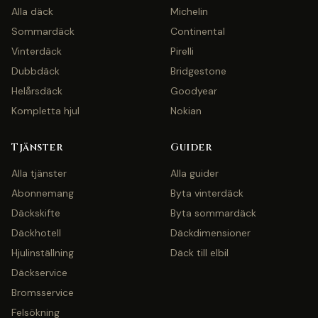
Alla däck
Michelin
Sommardäck
Continental
Vinterdäck
Pirelli
Dubbdäck
Bridgestone
Helårsdäck
Goodyear
Kompletta hjul
Nokian
Tjänster
Guider
Alla tjänster
Alla guider
Abonnemang
Byta vinterdäck
Däckskifte
Byta sommardäck
Däckhotell
Däckdimensioner
Hjulinställning
Däck till elbil
Däckservice
Bromsservice
Felsökning