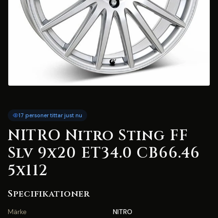
17 personer tittar just nu
NITRO Nitro Sting FF
Slv 9x20 ET34.0 CB66.46
5x112
Specifikationer
Märke
NITRO