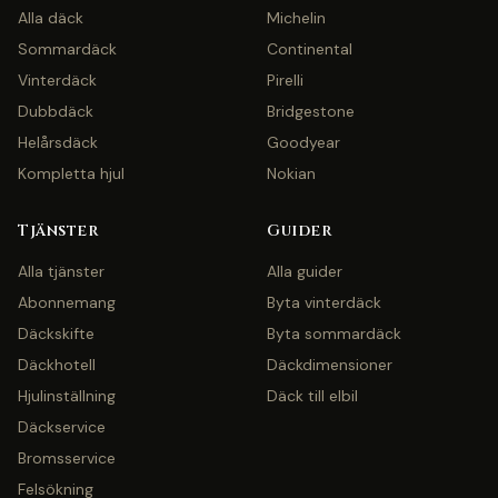
Alla däck
Michelin
Sommardäck
Continental
Vinterdäck
Pirelli
Dubbdäck
Bridgestone
Helårsdäck
Goodyear
Kompletta hjul
Nokian
Tjänster
Guider
Alla tjänster
Alla guider
Abonnemang
Byta vinterdäck
Däckskifte
Byta sommardäck
Däckhotell
Däckdimensioner
Hjulinställning
Däck till elbil
Däckservice
Bromsservice
Felsökning