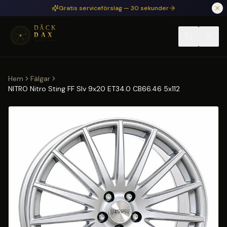
Hoppa till huvudinnehåll
Gratis serviceförslag — 30 sekunder
Hem
Fälgar
NITRO Nitro Sting FF Slv 9x20 ET34.0 CB66.46 5x112