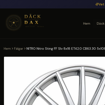
Hoppa till huvudinnehåll
Vet 
Hem
Däck
Hem
Fälgar
NITRO Nitro Sting FF Slv 8x18 ET42.0 CB63.30 5x10