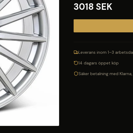
3018 SEK
Leverans inom 1–3 arbetsda
14 dagars öppet köp
Säker betalning med Klarna,