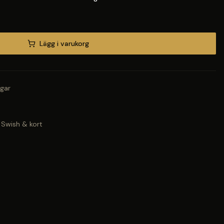
Lägg i varukorg
gar
 Swish & kort