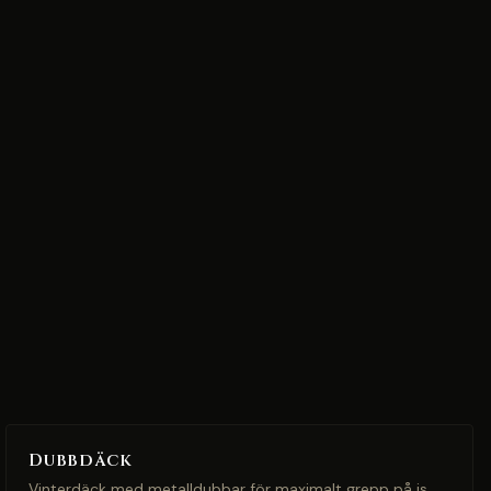
Dubbdäck
Vinterdäck med metalldubbar för maximalt grepp på is.