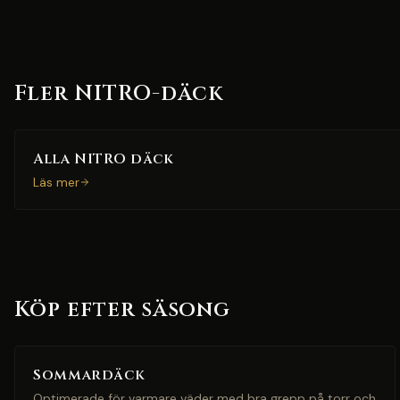
Fler NITRO-däck
Alla NITRO däck
Läs mer
Köp efter säsong
Sommardäck
Optimerade för varmare väder med bra grepp på torr och