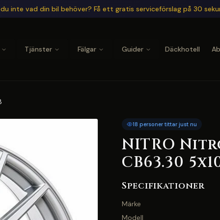
du inte vad din bil behöver? Få ett gratis serviceförslag på 30 sek
Tjänster
Fälgar
Guider
Däckhotell
A
8
18 personer tittar just nu
NITRO Nitro
CB63.30 5x1
Specifikationer
Märke
Modell