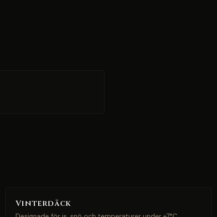
Vinterdäck
Designade för is, snö och temperaturer under +7°C.