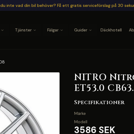
du inte vad din bil behöver? Få ett gratis serviceförslag på 30 sek
Tjänster
Fälgar
Guider
Däckhotell
A
108
NITRO Nitro
ET53.0 CB63
Specifikationer
Märke
Modell
3586 SEK