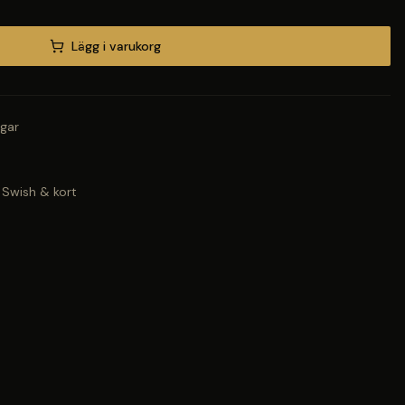
Lägg i varukorg
gar
 Swish & kort