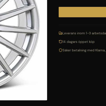
Leverans inom 1–3 arbetsda
14 dagars öppet köp
Säker betalning med Klarna,