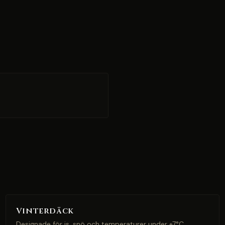
Vinterdäck
Designade för is, snö och temperaturer under +7°C.