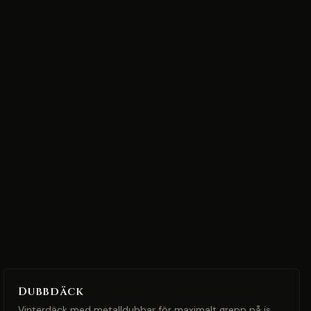
Dubbdäck
Vinterdäck med metalldubbar för maximalt grepp på is.