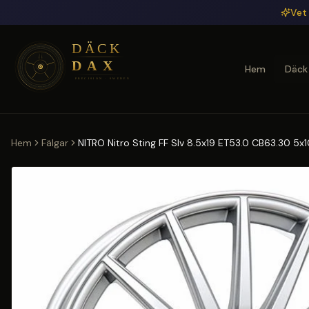
Hoppa till huvudinnehåll
Vet 
Hem
Däck
Hem
Fälgar
NITRO Nitro Sting FF Slv 8.5x19 ET53.0 CB63.30 5x