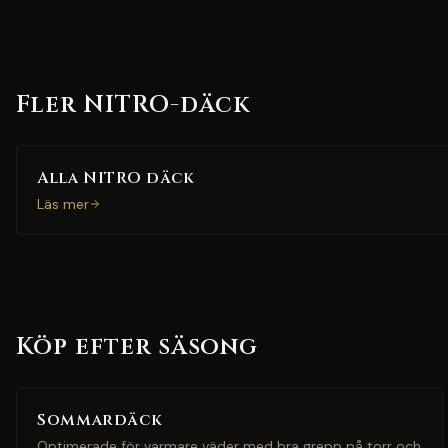
Fler NITRO-däck
Alla NITRO däck
Läs mer
Köp efter säsong
Sommardäck
Optimerade för varmare väder med bra grepp på torr och