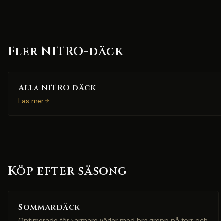
Fler NITRO-däck
Alla NITRO däck
Läs mer
Köp efter säsong
Sommardäck
Optimerade för varmare väder med bra grepp på torr och