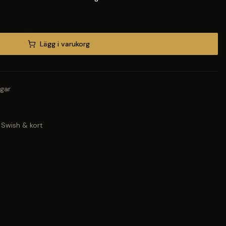
Lägg i varukorg
gar
 Swish & kort