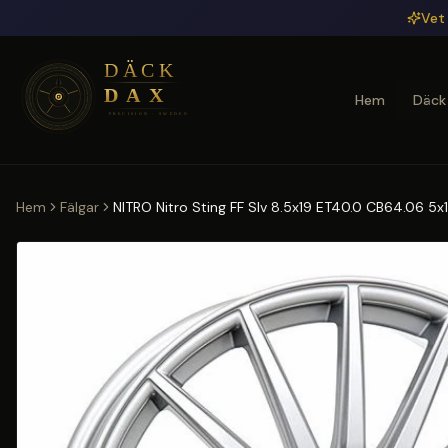
Hoppa till huvudinnehåll
Vet 
Hem
Däck
Hem
Fälgar
NITRO Nitro Sting FF Slv 8.5x19 ET40.0 CB64.06 5x1