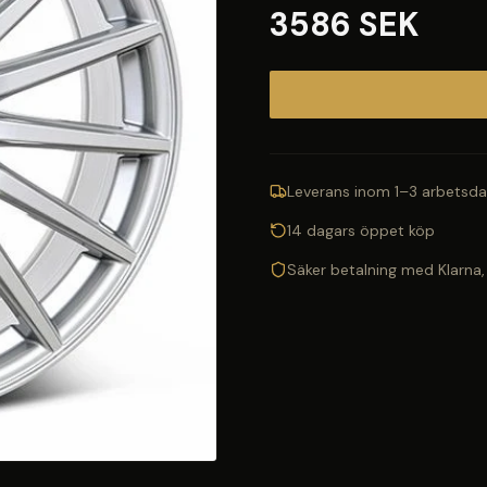
3586 SEK
Leverans inom 1–3 arbetsda
14 dagars öppet köp
Säker betalning med Klarna,