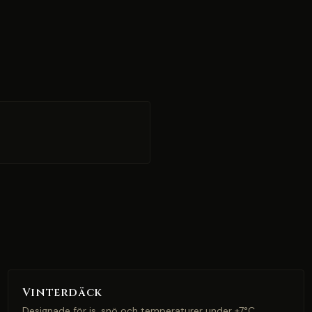
Vinterdäck
Designade för is, snö och temperaturer under +7°C.