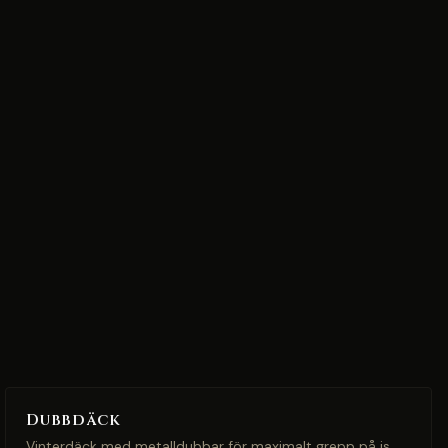
Dubbdäck
Vinterdäck med metalldubbar för maximalt grepp på is.