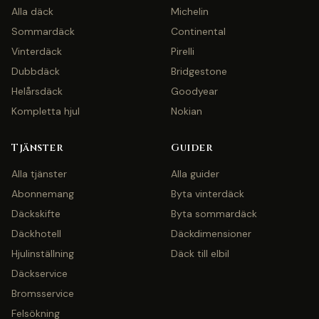
Alla däck
Michelin
Sommardäck
Continental
Vinterdäck
Pirelli
Dubbdäck
Bridgestone
Helårsdäck
Goodyear
Kompletta hjul
Nokian
Tjänster
Guider
Alla tjänster
Alla guider
Abonnemang
Byta vinterdäck
Däckskifte
Byta sommardäck
Däckhotell
Däckdimensioner
Hjulinställning
Däck till elbil
Däckservice
Bromsservice
Felsökning