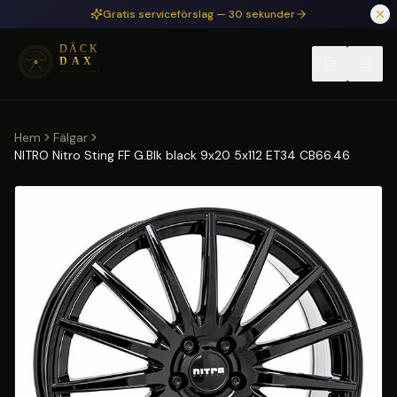
Hoppa till huvudinnehåll
Gratis serviceförslag — 30 sekunder
Hem
Fälgar
NITRO Nitro Sting FF G.Blk black 9x20 5x112 ET34 CB66.46