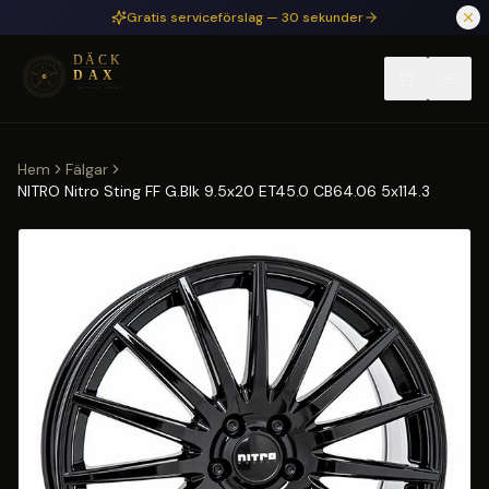
Hoppa till huvudinnehåll
Gratis serviceförslag — 30 sekunder
Hem
Fälgar
NITRO Nitro Sting FF G.Blk 9.5x20 ET45.0 CB64.06 5x114.3