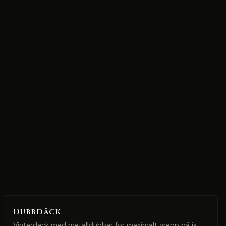
Dubbdäck
Vinterdäck med metalldubbar för maximalt grepp på is.