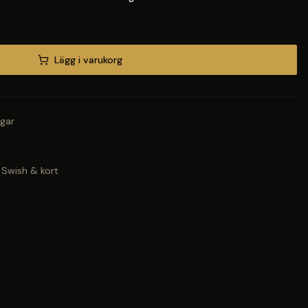
Lägg i varukorg
gar
 Swish & kort