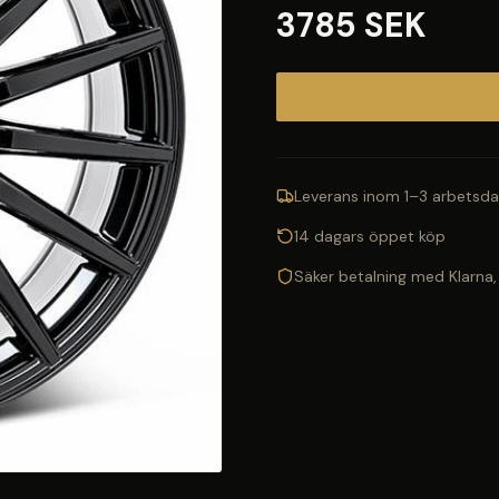
3785 SEK
Leverans inom 1–3 arbetsda
14 dagars öppet köp
Säker betalning med Klarna,