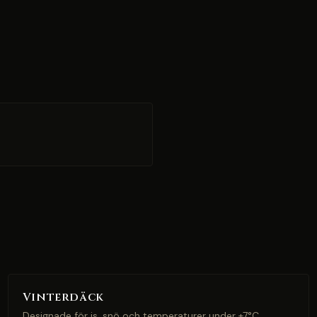
Vinterdäck
Designade för is, snö och temperaturer under +7°C.