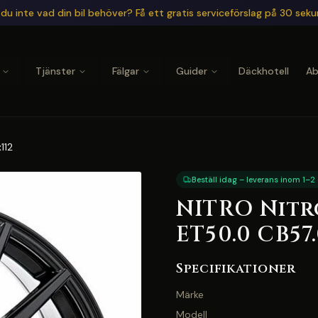
du inte vad din bil behöver? Få ett gratis serviceförslag på 30 sek
Tjänster
Fälgar
Guider
Däckhotell
A
112
Beställ idag – leverans inom 1–2
NITRO Nitro
ET50.0 CB57.
Specifikationer
Märke
Modell