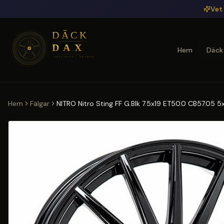
Hoppa till huvudinnehåll
Vet 
Hem
Däck
Hem
Fälgar
NITRO Nitro Sting FF G.Blk 7.5x19 ET50.0 CB57.05 5x