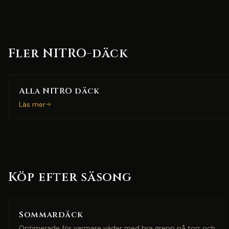
Fler NITRO-däck
Alla NITRO däck
Läs mer
Köp efter säsong
Sommardäck
Optimerade för varmare väder med bra grepp på torr och