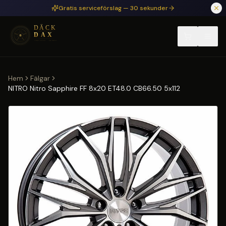
Hoppa till huvudinnehåll
Gratis serviceförslag — 30 sekunder
Hem
Fälgar
NITRO Nitro Sapphire FF 8x20 ET48.0 CB66.50 5x112