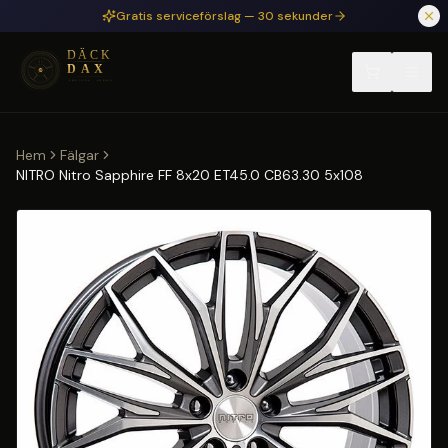
Hoppa till huvudinnehåll
Gratis serviceförslag — 30 sekunder
Hem
Fälgar
NITRO Nitro Sapphire FF 8x20 ET45.0 CB63.30 5x108