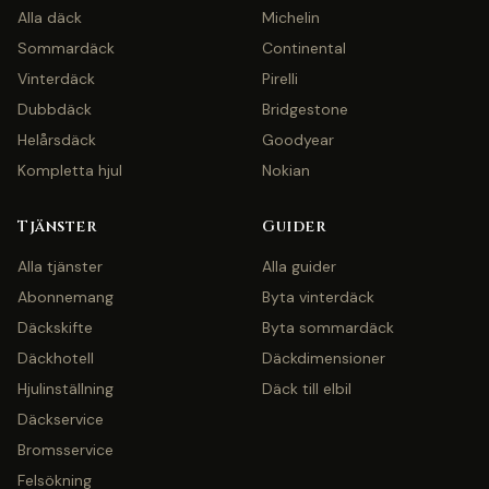
Alla däck
Michelin
Sommardäck
Continental
Vinterdäck
Pirelli
Dubbdäck
Bridgestone
Helårsdäck
Goodyear
Kompletta hjul
Nokian
Tjänster
Guider
Alla tjänster
Alla guider
Abonnemang
Byta vinterdäck
Däckskifte
Byta sommardäck
Däckhotell
Däckdimensioner
Hjulinställning
Däck till elbil
Däckservice
Bromsservice
Felsökning