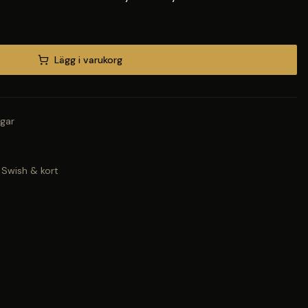
Lägg i varukorg
gar
 Swish & kort