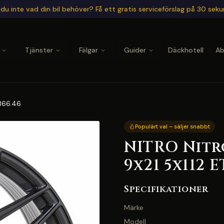
du inte vad din bil behöver? Få ett gratis serviceförslag på 30 sek
Tjänster
Fälgar
Guider
Däckhotell
A
CB66.46
Populärt val – säljer snabbt
NITRO Nitr
9x21 5x112 
Specifikationer
Märke
Modell