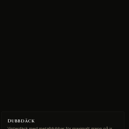
Dubbdäck
Vinterdäck med metalldubbar för maximalt grepp på is.