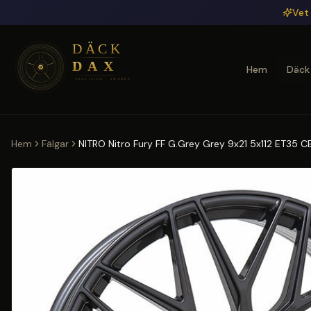
Hoppa till huvudinnehåll
Vet 
Hem
Däck
Hem
Fälgar
NITRO Nitro Fury FF G.Grey Grey 9x21 5x112 ET35 