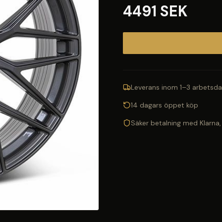
4491 SEK
Leverans inom 1–3 arbetsda
14 dagars öppet köp
Säker betalning med Klarna,