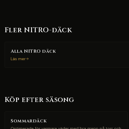
Fler NITRO-däck
Alla NITRO däck
Läs mer
Köp efter säsong
Sommardäck
Optimerade för varmare väder med bra grepp på torr och