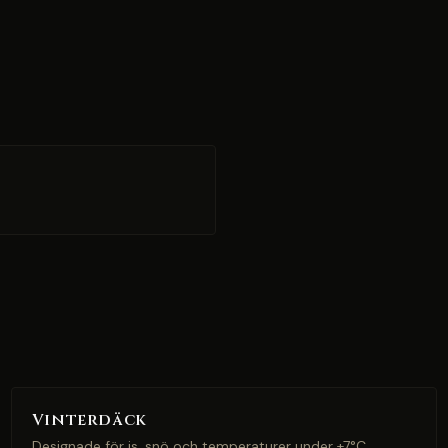
Vinterdäck
Designade för is, snö och temperaturer under +7°C.