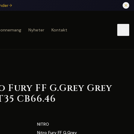
under
bonnemang
Nyheter
Kontakt
o Fury FF G.Grey Grey
ET35 CB66.46
NITRO
Nitro Fury FF G.Grey