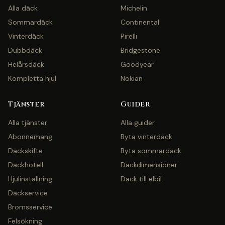
Alla däck
Michelin
Sommardäck
Continental
Vinterdäck
Pirelli
Dubbdäck
Bridgestone
Helårsdäck
Goodyear
Kompletta hjul
Nokian
Tjänster
Guider
Alla tjänster
Alla guider
Abonnemang
Byta vinterdäck
Däckskifte
Byta sommardäck
Däckhotell
Däckdimensioner
Hjulinställning
Däck till elbil
Däckservice
Bromsservice
Felsökning