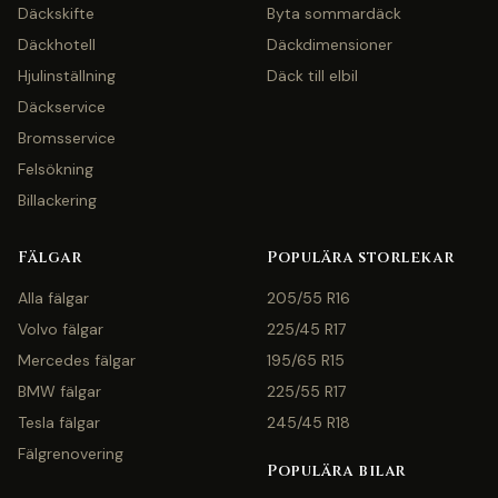
Däckskifte
Byta sommardäck
Däckhotell
Däckdimensioner
Hjulinställning
Däck till elbil
Däckservice
Bromsservice
Felsökning
Billackering
Fälgar
Populära storlekar
Alla fälgar
205/55 R16
Volvo fälgar
225/45 R17
Mercedes fälgar
195/65 R15
BMW fälgar
225/55 R17
Tesla fälgar
245/45 R18
Fälgrenovering
Populära bilar