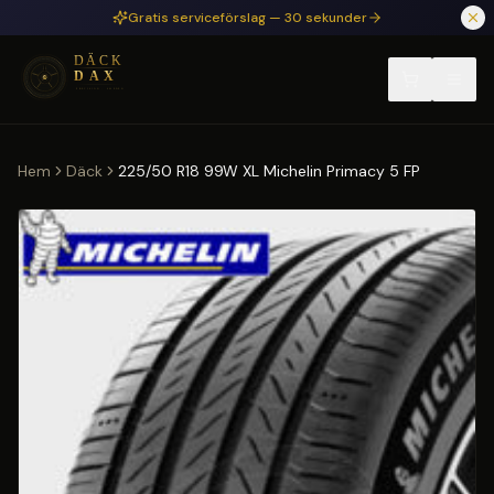
Hoppa till huvudinnehåll
Gratis serviceförslag — 30 sekunder
Hem
Däck
225/50 R18 99W XL Michelin Primacy 5 FP