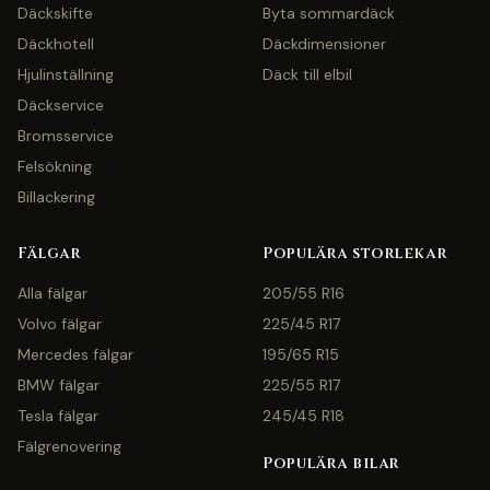
Däckskifte
Byta sommardäck
Däckhotell
Däckdimensioner
Hjulinställning
Däck till elbil
Däckservice
Bromsservice
Felsökning
Billackering
Fälgar
Populära storlekar
Alla fälgar
205/55 R16
Volvo fälgar
225/45 R17
Mercedes fälgar
195/65 R15
BMW fälgar
225/55 R17
Tesla fälgar
245/45 R18
Fälgrenovering
Populära bilar