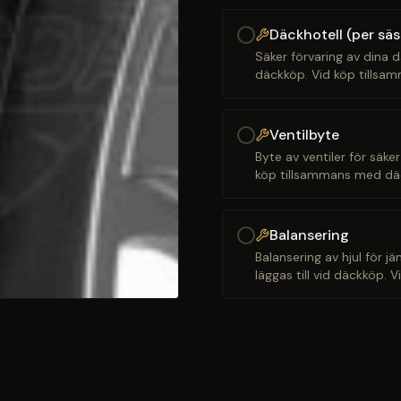
Däckhotell (per sä
Säker förvaring av dina d
däckköp. Vid köp tillsam
Ventilbyte
Byte av ventiler för säker
köp tillsammans med däck
Balansering
Balansering av hjul för j
läggas till vid däckköp. 