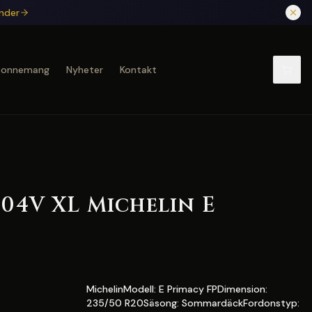
under
bonnemang
Nyheter
Kontakt
104V XL Michelin E
MichelinModell: E Primacy FPDimension:
235/50 R20Säsong: SommardäckFordonstyp: