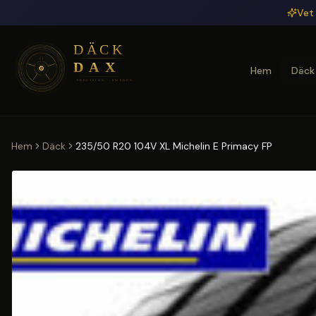
Hoppa till huvudinnehåll
Vet 
Hem
Däck
Hem
Däck
235/50 R20 104V XL Michelin E Primacy FP