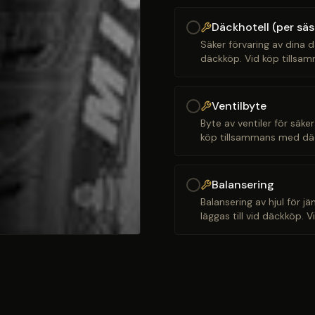
Däckhotell (per sä
Säker förvaring av dina d
däckköp. Vid köp tillsam
Ventilbyte
Byte av ventiler för säker
köp tillsammans med däck
Balansering
Balansering av hjul för j
läggas till vid däckköp. 