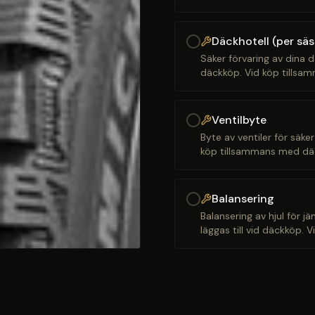
Däckhotell (per sä
Säker förvaring av dina d
däckköp. Vid köp tillsam
Ventilbyte
Byte av ventiler för säker
köp tillsammans med däck
Balansering
Balansering av hjul för j
läggas till vid däckköp. 