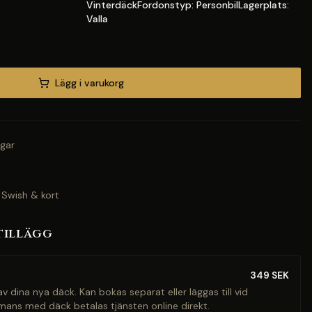
VinterdäckFordonstyp: PersonbilLagerplats:
Valla
Lägg i varukorg
gar
 Swish & kort
tillägg
349
SEK
v dina nya däck. Kan bokas separat eller läggas till vid
mans med däck betalas tjänsten online direkt.