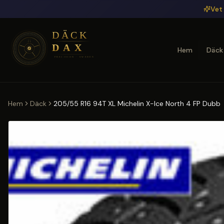
Hoppa till huvudinnehåll
Vet 
Hem
Däck
Hem
Däck
205/55 R16 94T XL Michelin X-Ice North 4 FP Dubb