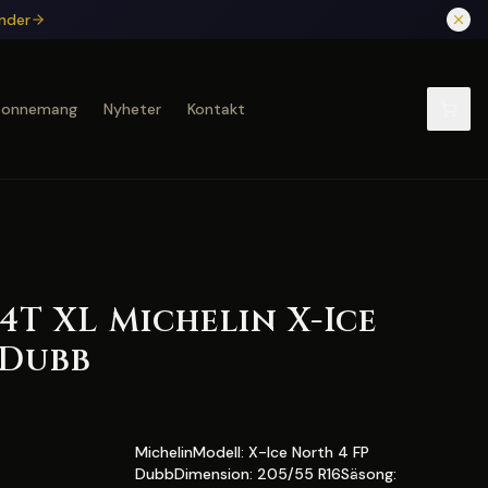
under
bonnemang
Nyheter
Kontakt
94T XL Michelin X-Ice
 Dubb
MichelinModell: X-Ice North 4 FP
DubbDimension: 205/55 R16Säsong: