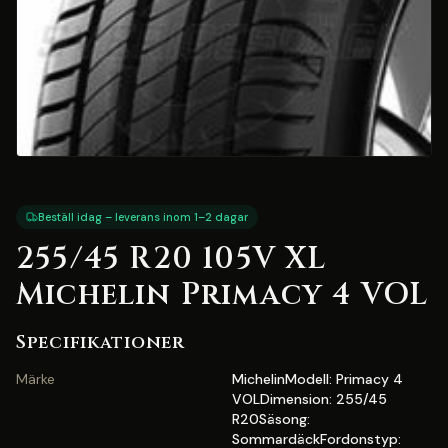
Beställ idag – leverans inom 1–2 dagar
255/45 R20 105V XL
Michelin Primacy 4 VOL
Specifikationer
Märke
MichelinModell: Primacy 4
VOLDimension: 255/45
R20Säsong:
SommardäckFordonstyp: