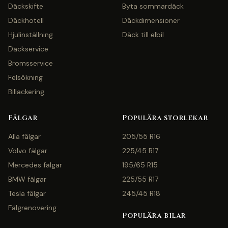
Däckskifte
Byta sommardäck
Däckhotell
Däckdimensioner
Hjulinställning
Däck till elbil
Däckservice
Bromsservice
Felsökning
Billackering
Fälgar
Populära storlekar
Alla fälgar
205/55 R16
Volvo fälgar
225/45 R17
Mercedes fälgar
195/65 R15
BMW fälgar
225/55 R17
Tesla fälgar
245/45 R18
Fälgrenovering
Populära bilar